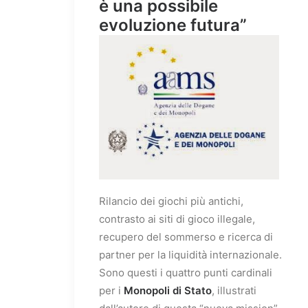
è una possibile
evoluzione futura”
Rilancio dei giochi più antichi,
contrasto ai siti di gioco illegale,
recupero del sommerso e ricerca di
partner per la liquidità internazionale.
Sono questi i quattro punti cardinali
per i
Monopoli di Stato
, illustrati