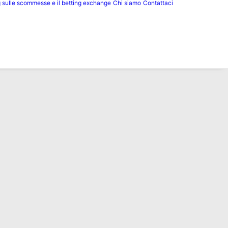
og sulle scommesse e il betting exchange
Chi siamo
Contattaci