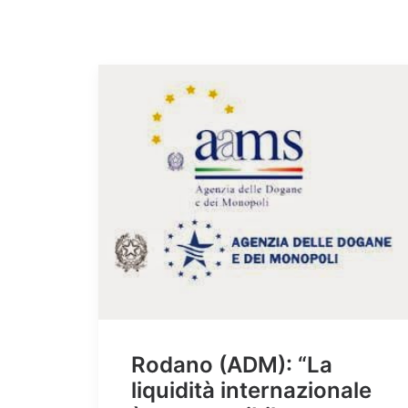
Rodano (ADM): “La
liquidità internazionale