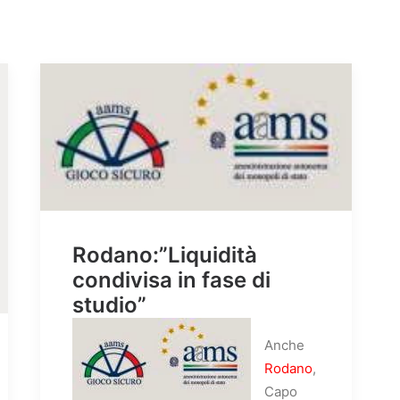
Rodano:”Liquidità
condivisa in fase di
studio”
Anche
Rodano
,
Capo