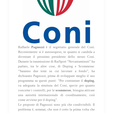
Raffaele 
Pagnozzi
 è il segretario generale del Coni. 
Recentemente si è autosospeso, in quanto si candida a 
diventare il prossimo presidente dello stesso Coni. 
Durante la trasmissione di RaiSport “Novantaminuti” ha 
parlato, tra le altre cose, di Doping e Scommesse. 
“Saranno due temi su cui lavorare a fondo”, ha 
dichiarato Pagnozzi, prima di sviluppare meglio il suo 
programma su questi punti: “Per contrastare il 
doping
, 
va adeguata la struttura del Coni, specie per quanto 
concerne i controlli; per le 
scommesse
, bisogna attivare 
una autorità internazionale di coordinamento, così 
come avviene per il doping”.
Le proposte di Pagnozzi sono più che condivisibili. Il 
problema è, semmai, che non è certo la prima volta che 