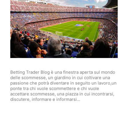
Betting Trader Blog è una finestra aperta sul mondo
delle scommesse, un giardino in cui coltivare una
passione che potrà diventare in seguito un lavoro,un
ponte tra chi vuole scommettere e chi vuole
accettare scommesse, una piazza in cui incontrarsi,
discutere, informare e informarsi...