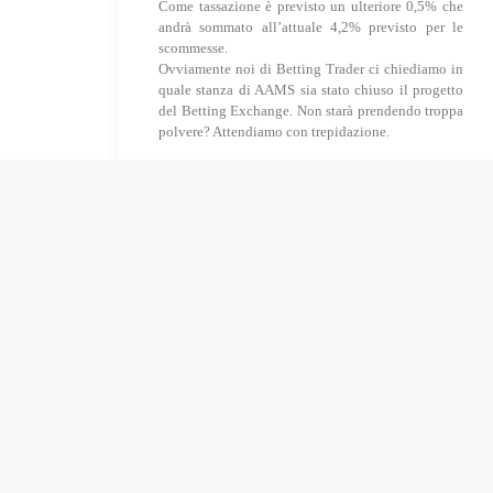
Come tassazione è previsto un ulteriore 0,5% che 
andrà sommato all’attuale 4,2% previsto per le 
scommesse.
Ovviamente noi di Betting Trader ci chiediamo in 
quale stanza di AAMS sia stato chiuso il progetto 
del Betting Exchange. Non starà prendendo troppa 
polvere? Attendiamo con trepidazione.
by Gianluca Landi