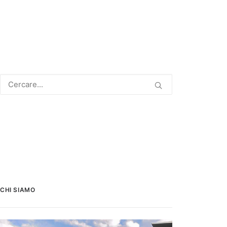
CHI SIAMO