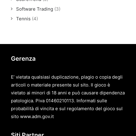
Software Trading
(3)
Tennis
(4)
Gerenza
E’ vietata qualsiasi duplicazione, plagio o copia degli
articoli o materiale presente sul sito. Il gioco è
vietato ai minori di 18 anni e può causare dipendenza
patologica. Piva 01460210113. Informati sulle
probabilità di vincita e sul regolamento del gioco sul
sito
www.adm.gov.it
Siti Partner