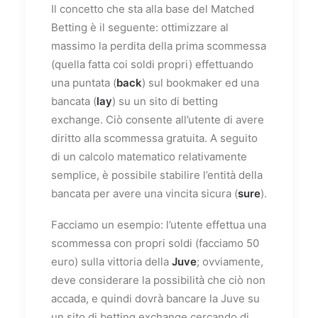
Il concetto che sta alla base del Matched
Betting è il seguente: ottimizzare al
massimo la perdita della prima scommessa
(quella fatta coi soldi propri) effettuando
una puntata (
back
) sul bookmaker ed una
bancata (
lay
) su un sito di betting
exchange. Ciò consente all’utente di avere
diritto alla scommessa gratuita. A seguito
di un calcolo matematico relativamente
semplice, è possibile stabilire l’entità della
bancata per avere una vincita sicura (
sure
).
Facciamo un esempio: l’utente effettua una
scommessa con propri soldi (facciamo 50
euro) sulla vittoria della
Juve
; ovviamente,
deve considerare la possibilità che ciò non
accada, e quindi dovrà bancare la Juve su
un sito di betting exchange cercando di