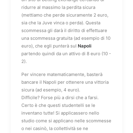
ridurre al massimo la perdita sicura
(mettiamo che perde sicuramente 2 euro,
sia che la Juve vinca o perda). Questa
scommessa gli darà il diritto di effettuare
una scommessa gratuita (ad esempio di 10
euro), che egli punterà sul
Napoli
partendo quindi da un attivo di 8 euro (10 -
2).
Per vincere matematicamente, basterà
bancare il Napoli per ottenere una vittoria
sicura (ad esempio, 4 euro).
Difficile? Forse più a dirsi che a farsi.
Certo è che questi studentelli se le
inventano tutte! Si applicassero nello
studio come si applicano nelle scommesse
o nei casinò, la collettività se ne