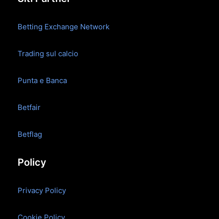
Betting Exchange Network
Trading sul calcio
Punta e Banca
Betfair
Betflag
Policy
Privacy Policy
Cookie Policy