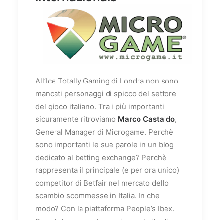
All’Ice Totally Gaming di Londra non sono
mancati personaggi di spicco del settore
del gioco italiano. Tra i più importanti
sicuramente ritroviamo
Marco Castaldo
,
General Manager di Microgame. Perchè
sono importanti le sue parole in un blog
dedicato al betting exchange? Perchè
rappresenta il principale (e per ora unico)
competitor di Betfair nel mercato dello
scambio scommesse in Italia. In che
modo? Con la piattaforma People’s Ibex.