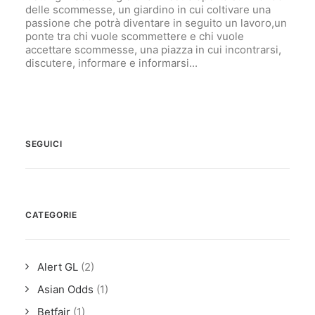
delle scommesse, un giardino in cui coltivare una
passione che potrà diventare in seguito un lavoro,un
ponte tra chi vuole scommettere e chi vuole
accettare scommesse, una piazza in cui incontrarsi,
discutere, informare e informarsi...
SEGUICI
CATEGORIE
Alert GL
(2)
Asian Odds
(1)
Betfair
(1)