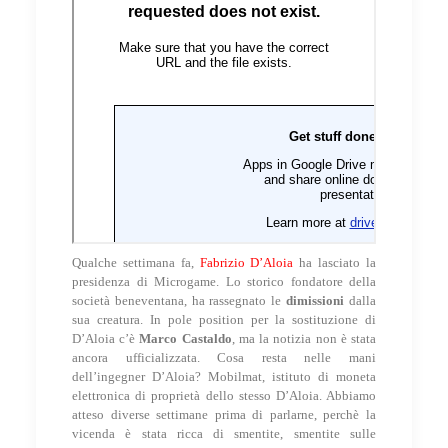
Qualche settimana fa, 
Fabrizio D’Aloia
 ha lasciato la 
presidenza di Microgame. Lo storico fondatore della 
società beneventana, ha rassegnato le 
dimissioni
 dalla 
sua creatura. In pole position per la sostituzione di 
D’Aloia c’è 
Marco Castaldo
, ma la notizia non è stata 
ancora ufficializzata. Cosa resta nelle mani 
dell’ingegner D’Aloia? Mobilmat, istituto di moneta 
elettronica di proprietà dello stesso D’Aloia. Abbiamo 
atteso diverse settimane prima di parlarne, perchè la 
vicenda è stata ricca di smentite, smentite sulle 