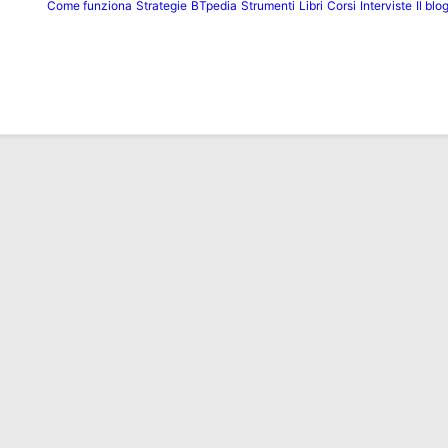
Come funziona
Strategie
BTpedia
Strumenti
Libri
Corsi
Interviste
Il bl