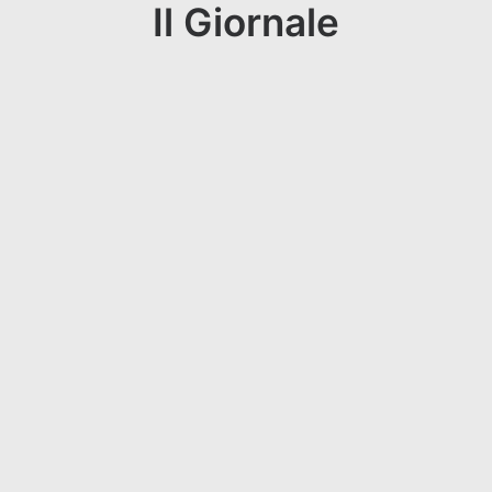
Il Giornale