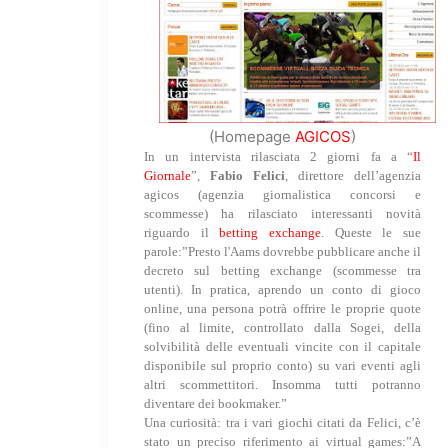
(Homepage
AGICOS
)
In un intervista rilasciata 2 giorni fa a “
Il 
Giornale
”, 
Fabio Felici
, direttore dell’agenzia 
agicos (agenzia giornalistica concorsi e 
scommesse) ha rilasciato interessanti novità 
riguardo il 
betting exchange
. Queste le sue 
parole:”
Presto l'Aams dovrebbe pubblicare anche il 
decreto sul betting exchange (scommesse tra 
utenti). In pratica, aprendo un conto di gioco 
online, una persona potrà offrire le proprie quote 
(fino al limite, controllato dalla Sogei, della 
solvibilità delle eventuali vincite con il capitale 
disponibile sul proprio conto) su vari eventi agli 
altri scommettitori. Insomma tutti potranno 
diventare dei bookmaker.” 
Una curiosità: tra i vari giochi citati da Felici, c’è 
stato un preciso riferimento ai virtual games:”A 