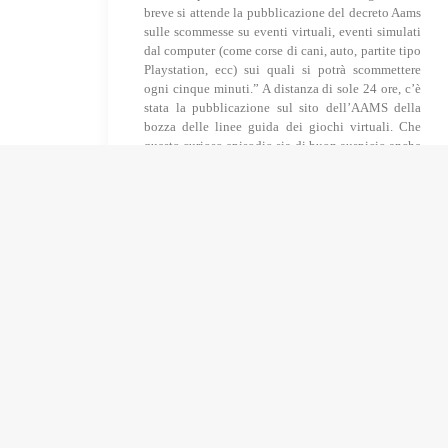
breve si attende la pubblicazione del decreto Aams 
sulle scommesse su eventi virtuali, eventi simulati 
dal computer (come corse di cani, auto, partite tipo 
Playstation, ecc) sui quali si potrà scommettere 
ogni cinque minuti.” A distanza di sole 24 ore, c’è 
stata la pubblicazione sul sito dell’AAMS della 
bozza delle linee guida dei giochi virtuali. Che 
questo curioso episodio sia di buon auspicio anche 
per lo scambio scommesse? 
by Gianluca Landi