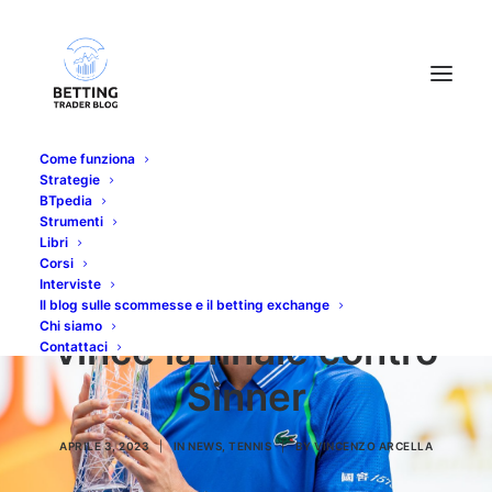
Come funziona
Strategie
BTpedia
Strumenti
Libri
Corsi
Interviste
ATP Miami, Medvedev
Il blog sulle scommesse e il betting exchange
Chi siamo
vince la finale contro
Contattaci
Sinner
APRILE 3, 2023
|
IN
NEWS
,
TENNIS
|
BY
VINCENZO ARCELLA