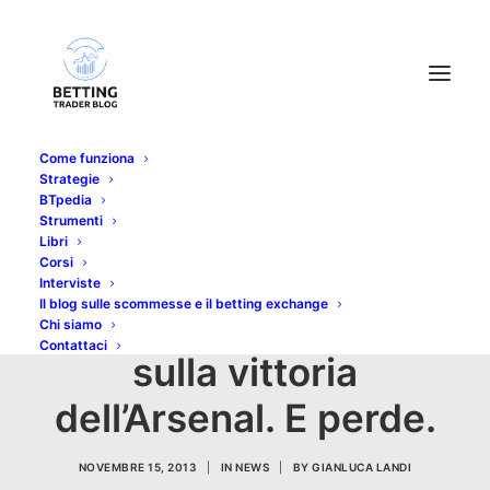
Come funziona
Strategie
BTpedia
Strumenti
Libri
Corsi
Uganda: tifoso
Interviste
Il blog sulle scommesse e il betting exchange
scommette la casa
Chi siamo
Contattaci
sulla vittoria
dell’Arsenal. E perde.
NOVEMBRE 15, 2013
|
IN
NEWS
|
BY
GIANLUCA LANDI