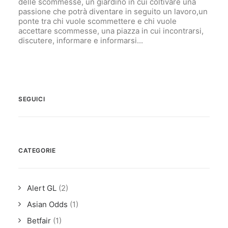
delle scommesse, un giardino in cui coltivare una
passione che potrà diventare in seguito un lavoro,un
ponte tra chi vuole scommettere e chi vuole
accettare scommesse, una piazza in cui incontrarsi,
discutere, informare e informarsi...
SEGUICI
CATEGORIE
Alert GL
(2)
Asian Odds
(1)
Betfair
(1)