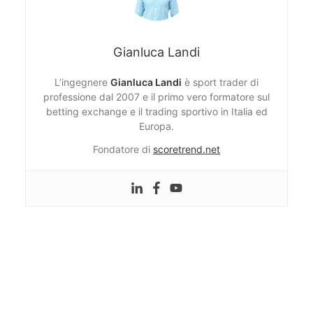
Gianluca Landi
L’ingegnere
Gianluca Landi
è sport trader di
professione dal 2007 e il primo vero formatore sul
betting exchange e il trading sportivo in Italia ed
Europa.
Fondatore di
scoretrend.net