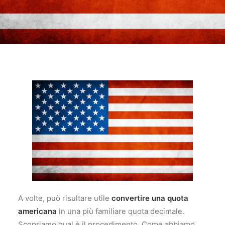
A volte, può risultare utile
convertire una quota
americana
in una più familiare quota decimale.
Scopriamo qual è il procedimento. Come abbiamo