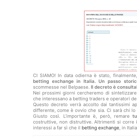
CI SIAMO! In data odierna è stato, finalment
betting exchange in Italia. Un passo storic
scommesse nel Belpaese.
Il decreto è consulta
Nei prossimi giorni cercheremo di sintetizzare 
che interessano a betting traders e operatori del
Questo decreto verrà accolto dai tantissimi a
differente, come è ovvio che sia. Ci sarà chi lo
Giusto così. L’importante è, però, remare
t
costruttive, non distruttive. Altrimenti si corre 
interessi a far sì che il
betting exchange
, in Ital