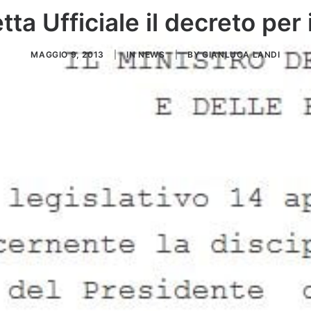
ta Ufficiale il decreto per
MAGGIO 9, 2013
|
IN
NEWS
|
BY
GIANLUCA LANDI