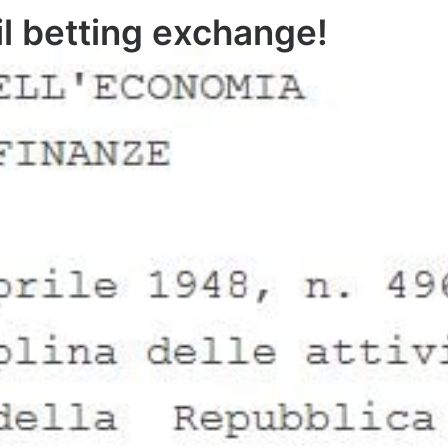
 il betting exchange!