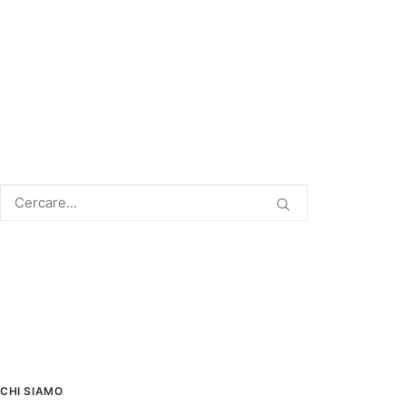
CHI SIAMO