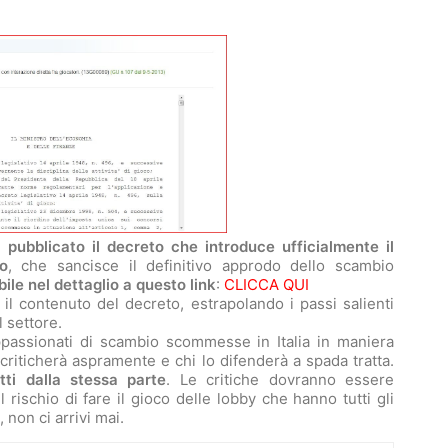
e,
pubblicato il decreto che introduce ufficialmente il
o
, che sancisce il definitivo approdo dello scambio
bile nel dettaglio a questo link
:
CLICCA QUI
il contenuto del decreto, estrapolando i passi salienti
 settore.
ppassionati di scambio scommesse in Italia in maniera
 criticherà aspramente e chi lo difenderà a spada tratta.
utti dalla stessa parte
. Le critiche dovranno essere
il rischio di fare il gioco delle lobby che hanno tutti gli
ia, non ci arrivi mai.